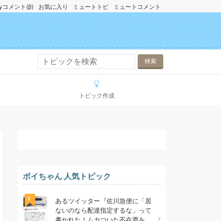
yコメント(β)
お気に入り
ミュートトピ
ミュートコメント
トピック作成
ボイちゃん 人気トピック
1
あるツイッター『佐川急便に「居
ないのなら配達指定するな」って
書かれた！ムカついた不在票を