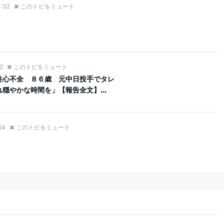
1:32
このトピをミュート
2
このトピをミュート
性心不全 ８６歳 元中日投手でタレ
穏やかな時間を」【報告全文】...
54
このトピをミュート