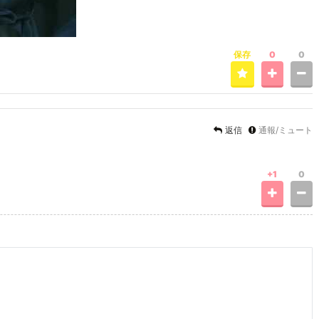
保存
0
0
返信
通報/ミュート
+1
0