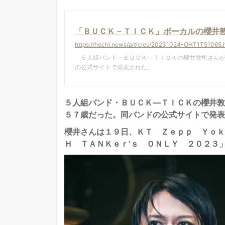
「ＢＵＣＫ－ＴＩＣＫ」ボーカルの櫻井敦
https://hochi.news/articles/20231024-OHT1T51065.
５人組バンド・ＢＵＣＫ―ＴＩＣＫの櫻井敦司さんが
の公式サイトで発表された。
５人組バンド・ＢＵＣＫ―ＴＩＣＫの櫻井敦
５７歳だった。同バンドの公式サイトで発表
櫻井さんは１９日、ＫＴ Ｚｅｐｐ Ｙｏｋ
Ｈ ＴＡＮＫｅｒ’ｓ ＯＮＬＹ ２０２３