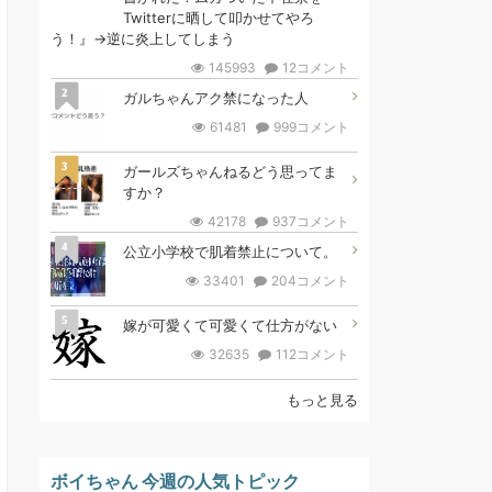
Twitterに晒して叩かせてやろ
う！』→逆に炎上してしまう
145993
12コメント
2
ガルちゃんアク禁になった人
61481
999コメント
3
ガールズちゃんねるどう思ってま
すか？
42178
937コメント
4
公立小学校で肌着禁止について。
33401
204コメント
5
嫁が可愛くて可愛くて仕方がない
32635
112コメント
もっと見る
ボイちゃん 今週の人気トピック