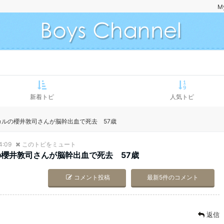
M
新着トピ
人気トピ
ーカルの櫻井敦司さんが脳幹出血で死去 57歳
4:09
このトピをミュート
ルの櫻井敦司さんが脳幹出血で死去 57歳
コメント投稿
最新5件のコメント
返信