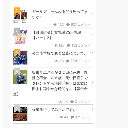
1
ガールズちゃんねるどう思ってま
すか？
123
937コメント
2
【徹底討論】貧乳派VS巨乳派
【パート2】
120
152コメント
3
公立小学校で肌着禁止について。
46
204コメント
4
板東英二さんが２２日に死去 慢
性心不全 ８６歳 元中日投手で
タレントでも活躍「晩年は家族に
囲まれ穏やかな時間を」【報告全
文】
44
3コメント
5
火星旅行してみたいですか
44
1コメント