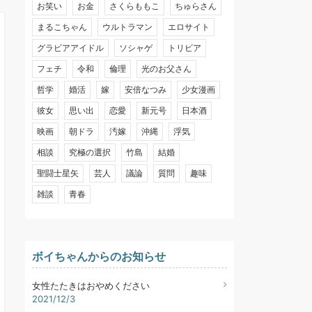
お笑い
お金
さくらももこ
ちゅらさん
まるこちゃん
ウルトラマン
エロサイト
グラビアアイドル
ソシャゲ
トリビア
フェチ
令和
倫理
光のお父さん
哲学
婚活
嫁
安倍なつみ
少女漫画
彼女
思い出
恋愛
新元号
日本酒
映画
朝ドラ
汚嫁
沖縄
浮気
相談
究極の選択
竹島
結婚
聖闘士星矢
芸人
議論
質問
趣味
雑談
青春
ボイちゃんからのお知らせ
女性たたきはおやめください
2021/12/3