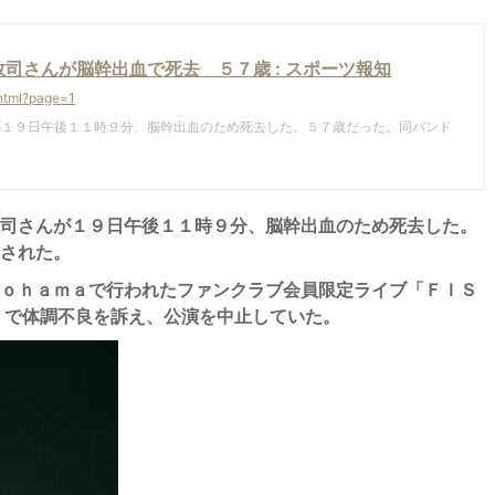
司さんが脳幹出血で死去 ５７歳 : スポーツ報知
html?page=1
１９日午後１１時９分、脳幹出血のため死去した。５７歳だった。同バンド
司さんが１９日午後１１時９分、脳幹出血のため死去した。
された。
ｏｈａｍａで行われたファンクラブ会員限定ライブ「ＦＩＳ
」で体調不良を訴え、公演を中止していた。