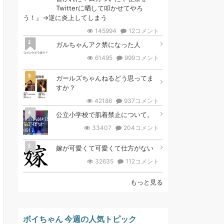
Twitterに晒して叩かせてやろ
う！』→逆に炎上してしまう
145994
12コメント
2
ガルちゃんアク禁になった人
61495
999コメント
3
ガールズちゃんねるどう思ってま
すか？
42186
937コメント
4
公立小学校で肌着禁止について。
33407
204コメント
5
嫁が可愛くて可愛くて仕方がない
32635
112コメント
もっと見る
ボイちゃん 今週の人気トピック