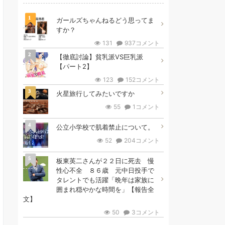
1
ガールズちゃんねるどう思ってま
すか？
131
937コメント
2
【徹底討論】貧乳派VS巨乳派
【パート2】
123
152コメント
3
火星旅行してみたいですか
55
1コメント
4
公立小学校で肌着禁止について。
52
204コメント
5
板東英二さんが２２日に死去 慢
性心不全 ８６歳 元中日投手で
タレントでも活躍「晩年は家族に
囲まれ穏やかな時間を」【報告全
文】
50
3コメント