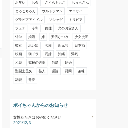
お笑い
お金
さくらももこ
ちゅらさん
まるこちゃん
ウルトラマン
エロサイト
グラビアアイドル
ソシャゲ
トリビア
フェチ
令和
倫理
光のお父さん
哲学
婚活
嫁
安倍なつみ
少女漫画
彼女
思い出
恋愛
新元号
日本酒
映画
朝ドラ
汚嫁
沖縄
浮気
相談
究極の選択
竹島
結婚
聖闘士星矢
芸人
議論
質問
趣味
雑談
青春
ボイちゃんからのお知らせ
女性たたきはおやめください
2021/12/3