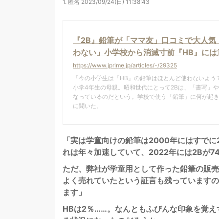
1.
匿名
2023/09/24(日) 11:38:43
『2B』鉛筆が「ママ友」口コミで大人気！
わない」小学校から消滅寸前『HB』には意外
https://www.jprime.jp/articles/-/29325
「今の小学生は『HB』の鉛筆はほとんど使わないよう
小学4年生の母親。昭和世代にとって2Bは、「書写」
なっているのだという。学校で使う「鉛筆」に何が起き
に聞いた。
「実は学童向けの鉛筆は2000年にはすでに
れは年々加速していて、2022年には2Bが
ただ、弊社が学童用として作った鉛筆の販売
よく売れていたという証言も残っていますの
ます」
HBは2％……。なんともふびんな印象を覚