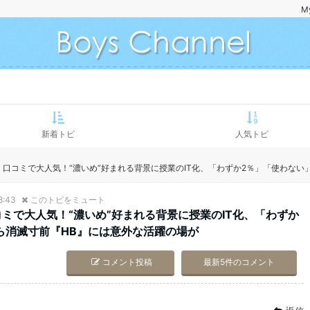
M
新着トピ
人気トピ
」口コミで大人気！“濃いめ”好まれる背景に授業のIT化、「わずか2％」「使わな
8:43
このトピをミュート
ミで大人気！“濃いめ”好まれる背景に授業のIT化、「わずか
ら消滅寸前『HB』には意外な活躍の場が
コメント投稿
最新5件のコメント