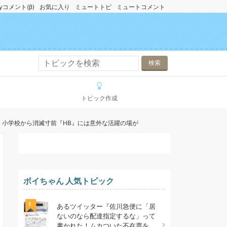
yコメント(β)
お気に入り
ミュートトピ
ミュートコメント
トピック作成
い」小学校から消滅寸前『HB』には意外な活躍の場が
ボイちゃん 人気トピック
1
あるツイッター『佐川急便に「居
ないのなら配達指定するな」って
書かれた！ムカついた不在票を