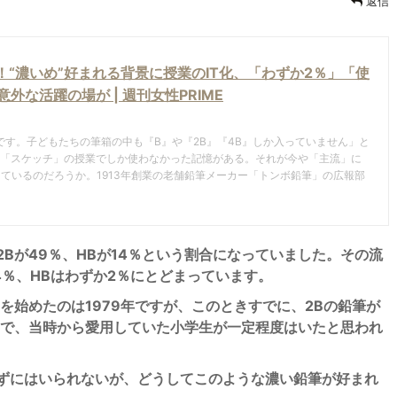
返信
“濃いめ”好まれる背景に授業のIT化、「わずか2％」「使
な活躍の場が | 週刊女性PRIME
です。子どもたちの筆箱の中も『B』や『2B』『4B』しか入っていません」と
や「スケッチ」の授業でしか使わなかった記憶がある。それが今や「主流」に
ているのだろうか。1913年創業の老舗鉛筆メーカー「トンボ鉛筆」の広報部
2Bが49％、HBが14％という割合になっていました。その流
74％、HBはわずか2％にとどまっています。
を始めたのは1979年ですが、このときすでに、2Bの鉛筆が
で、当時から愛用していた小学生が一定程度はいたと思われ
えずにはいられないが、どうしてこのような濃い鉛筆が好まれ