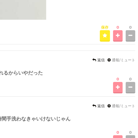
保存
0
0
返信
通報/ミュート
汚れるからいやだった
0
0
返信
通報/ミュート
時間手洗わなきゃいけないじゃん
0
0