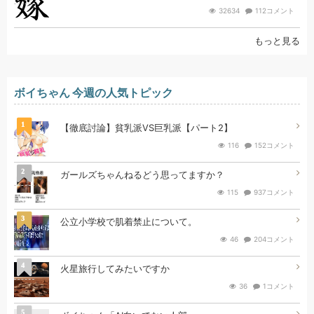
32634
112コメント
もっと見る
ボイちゃん 今週の人気トピック
1
【徹底討論】貧乳派VS巨乳派【パート2】
116
152コメント
2
ガールズちゃんねるどう思ってますか？
115
937コメント
3
公立小学校で肌着禁止について。
46
204コメント
4
火星旅行してみたいですか
36
1コメント
5