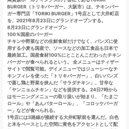
BURGER（トリキバーガー、大阪市）は、チキンバー
ガー専門店「TORIKI BURGER」1号店として大井町店
を、2021年8月23日にグランドオープンする。
8月23日にグランドオープン
100％国産のバーガー
チキンや野菜などの生鮮食材だけでなく、バンズに使
用する小麦も国産で、ソースなどの加工食品も日本で
最終加工。国産食材100%にとことんこだわったチキン
バーガーが食べられるという。 全メニューはティザー
サイトで閲覧可能。デイメニューではジューシーなチ
キンフィレを使った「トリキバーガー」、白いバンズ
で蒸し鶏と野菜を挟んだ「サラダチキン」、甘辛な
「ヤンニョムチキン」などを提供する。24日7時から
はモーニングメニューの取り扱いが始まり、「たまご
ロール」や「あんバターロール」、「コロッケバーガ
ー」などが食べられる。
1号店には3路線が接続する大井町駅前を選んだ。白色
と木をベースとした空間に黄色をアクセントとして配