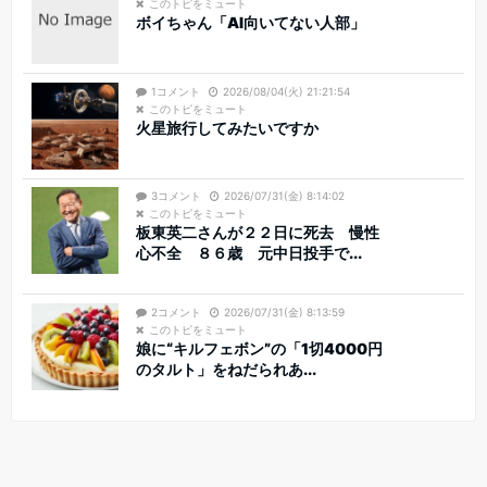
このトピをミュート
ボイちゃん「AI向いてない人部」
1コメント
2026/08/04(火) 21:21:54
このトピをミュート
火星旅行してみたいですか
3コメント
2026/07/31(金) 8:14:02
このトピをミュート
板東英二さんが２２日に死去 慢性
心不全 ８６歳 元中日投手で...
2コメント
2026/07/31(金) 8:13:59
このトピをミュート
娘に“キルフェボン”の「1切4000円
のタルト」をねだられあ...