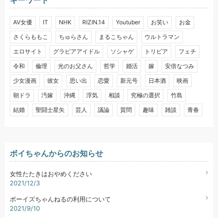
AV女優
IT
NHK
RIZIN.14
Youtuber
お笑い
お金
さくらももこ
ちゅらさん
まるこちゃん
ウルトラマン
エロサイト
グラビアアイドル
ソシャゲ
トリビア
フェチ
令和
倫理
光のお父さん
哲学
婚活
嫁
安倍なつみ
少女漫画
彼女
思い出
恋愛
新元号
日本酒
映画
朝ドラ
汚嫁
沖縄
浮気
相談
究極の選択
竹島
結婚
聖闘士星矢
芸人
議論
質問
趣味
雑談
青春
ボイちゃんからのお知らせ
女性たたきはおやめください
2021/12/3
ボーイズちゃんねるの利用について
2021/9/10