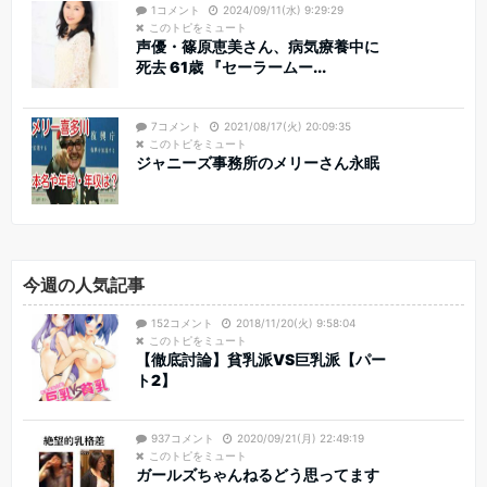
1コメント
2024/09/11(水) 9:29:29
このトピをミュート
声優・篠原恵美さん、病気療養中に
死去 61歳 『セーラームー...
7コメント
2021/08/17(火) 20:09:35
このトピをミュート
ジャニーズ事務所のメリーさん永眠
今週の人気記事
152コメント
2018/11/20(火) 9:58:04
このトピをミュート
【徹底討論】貧乳派VS巨乳派【パー
ト2】
937コメント
2020/09/21(月) 22:49:19
このトピをミュート
ガールズちゃんねるどう思ってます