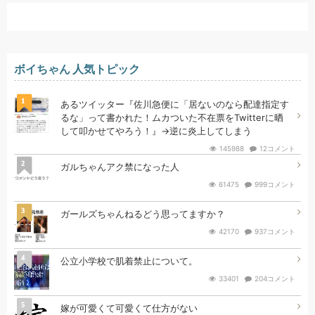
ボイちゃん 人気トピック
1
あるツイッター『佐川急便に「居ないのなら配達指定す
るな」って書かれた！ムカついた不在票をTwitterに晒
して叩かせてやろう！』→逆に炎上してしまう
145988
12コメント
2
ガルちゃんアク禁になった人
61475
999コメント
3
ガールズちゃんねるどう思ってますか？
42170
937コメント
4
公立小学校で肌着禁止について。
33401
204コメント
5
嫁が可愛くて可愛くて仕方がない