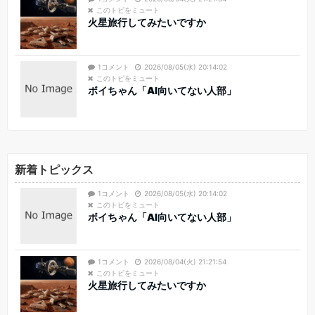
このトピをミュート
火星旅行してみたいですか
1コメント
2026/08/05(水) 20:14:02
このトピをミュート
ボイちゃん「AI向いてない人部」
新着トピックス
1コメント
2026/08/05(水) 20:14:02
このトピをミュート
ボイちゃん「AI向いてない人部」
1コメント
2026/08/04(火) 21:21:54
このトピをミュート
火星旅行してみたいですか