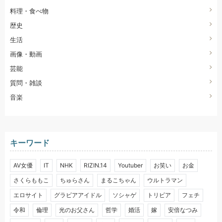
料理・食べ物
歴史
生活
画像・動画
芸能
質問・雑談
音楽
キーワード
AV女優
IT
NHK
RIZIN.14
Youtuber
お笑い
お金
さくらももこ
ちゅらさん
まるこちゃん
ウルトラマン
エロサイト
グラビアアイドル
ソシャゲ
トリビア
フェチ
令和
倫理
光のお父さん
哲学
婚活
嫁
安倍なつみ