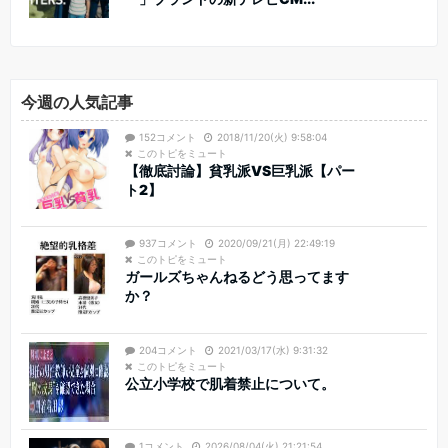
今週の人気記事
152コメント
2018/11/20(火) 9:58:04
このトピをミュート
【徹底討論】貧乳派VS巨乳派【パー
ト2】
937コメント
2020/09/21(月) 22:49:19
このトピをミュート
ガールズちゃんねるどう思ってます
か？
204コメント
2021/03/17(水) 9:31:32
このトピをミュート
公立小学校で肌着禁止について。
1コメント
2026/08/04(火) 21:21:54