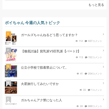
もっと見る
ボイちゃん 今週の人気トピック
1
ガールズちゃんねるどう思ってますか？
114
937コメント
2
【徹底討論】貧乳派VS巨乳派【パート2】
113
152コメント
3
公立小学校で肌着禁止について。
41
204コメント
4
火星旅行してみたいですか
35
1コメント
5
ガルちゃんアク禁になった人
28
999コメント