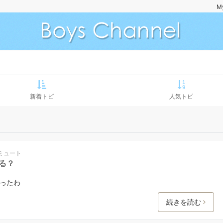
M
新着トピ
人気トピ
ミュート
る？
ったわ
続きを読む