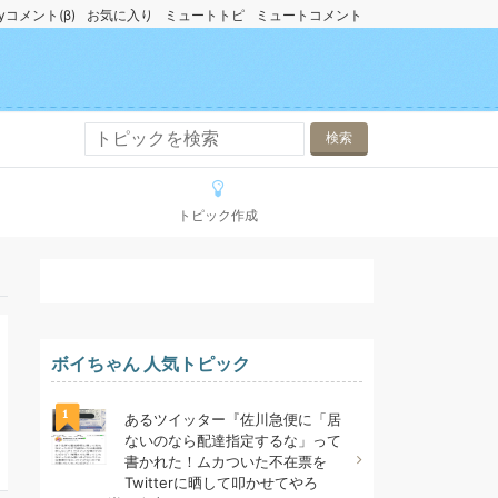
yコメント(β)
お気に入り
ミュートトピ
ミュートコメント
トピック作成
ボイちゃん 人気トピック
1
あるツイッター『佐川急便に「居
ないのなら配達指定するな」って
書かれた！ムカついた不在票を
Twitterに晒して叩かせてやろ