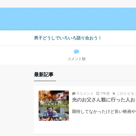
男子どうしでいろいろ語り合おう！
コメント順
最新記事
0コメント
7年前
このトピを
光のお父さん観に行った人お
期待してなかったけど良い映画や