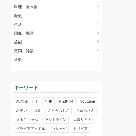
料理・食べ物
歴史
生活
画像・動画
芸能
質問・雑談
音楽
キーワード
AV女優
IT
NHK
RIZIN.14
Youtuber
お笑い
お金
さくらももこ
ちゅらさん
まるこちゃん
ウルトラマン
エロサイト
グラビアアイドル
ソシャゲ
トリビア